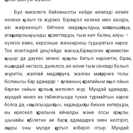
Бұл мәселеге байланысты кейде өзімізді өзіміз
келеке қылып та жүрміз. Бірақ сол келеке мен әзілдің
өзі жиіркенішті. Өйткені мадақшылдық, мақтаншақтық,
атаққұмарлық сынды қасиеттердің тым көп белең алуы –
күлкілі емес, керісінше жеккөрініш тудыратын нәрсе.
Тез иілетіндей деңгейде жасық, бірақ соған қарамастан
қыңыр да даукес мінезі арқылы батыл көрінетін, бірақ
ешқандай негізсіз, дәлелсіз, өз-өзіне тым сенімді болып
жүретін, жаппай мадақтауға, жалған мақтарнға толы
болмысы бар адамдар – қоғамның қарапайым ақыл-ойын
барған сайын қорлыққа жетелеп жүр. Мұндай адамдар,
мұндай мінез өз табиғатында түкке тұрмайтын нәрсе
болса да, «ақылсыздықты», надандықты биікке көтерудің
ең өрескел құралына айналды және оссы арқылы
шынайы қабілетке ие басқа адамдарға зиян келтіріп,
ақыры оны мүлде құртып жіберіп отыр. Мұндай