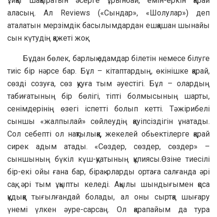
ұйқы шақыратын әсерге ұрынбай, емін-еркін қарай
аласың. Ал Reviews («Сындар», «Шолулар») деп
аталатын мерзімдік басылымдардан ешқашан шынайы
сын күтудің қажеті жоқ.
Бұдан бөлек, барлық адамдар білетін немесе білуге
тиіс бір нәрсе бар. Бұл – кітаптардың, өкінішке қарай,
сөзді созуға, сөз қууға тым әуестігі. Бұл – олардың
табиғатының бір бөлігі, тіпті болмысының шарты,
сенімдерінің өзегі іспетті болып кетті. Тәжірибелі
сыншы «жалпылай» сөйлеудің қауіпсіздігін ұнатады.
Сол себепті ол нақтылыққа, жекелей обьектілерге қарай
сирек адым атады. «Сөздер, сөздер, сөздер» –
сыншының бүкіл күш-қуатының құпиясы.Өзіне тиесілі
бір-екі ойы ғана бар, бірақ оларды ортаға салғанда әрі
сақ, әрі тым ұқыпты келеді. Ақылы шындығымен қоса
құдыққа тығылғандай болады, ал оны сыртқа шығару
үнемі үлкен әуре-сарсаң. Ол қарапайым да тура