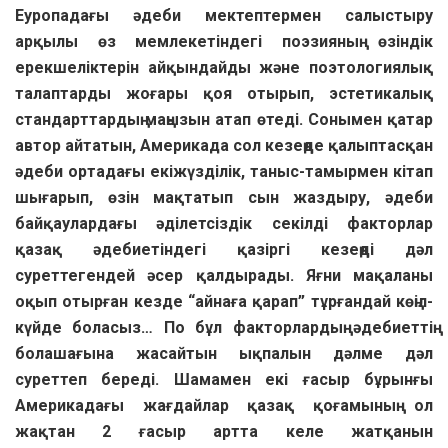
Еуропадағы әдеби мектептермен салыстыру
арқылы өз мемлекетіндегі поэзияның өзіндік
ерекшеліктерін айқындайды және поэтологиялық
талаптарды жоғары қоя отырып, эстетикалық
стандарттардың маңызын атап өтеді. Сонымен қатар
автор айтатын, Америкада сол кезеңде қалыптасқан
әдеби ортадағы екіжүзділік, таныс-тамырмен кітап
шығарып, өзін мақтатып сын жаздыру, әдеби
байқаулардағы әділетсіздік секілді факторлар
қазақ әдебиетіндегі қазіргі кезеңді дәл
суреттегендей әсер қалдырады. Яғни мақаланы
оқып отырған кезде “айнаға қарап” тұрғандай көңіл-
күйде боласыз… По бұл факторлардың әдебиеттің
болашағына жасайтын ықпалын дәлме дәл
суреттеп береді. Шамамен екі ғасыр бұрынғы
Америкадағы жағдайлар қазақ қоғамының ол
жақтан 2 ғасыр артта келе жатқанын