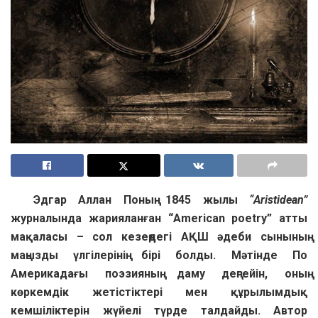
Эдгар Аллан Поның 1845 жылы
“Aristidean”
журналында жарияланған “American poetry” атты
мақаласы – сол кезеңдегі АҚШ әдеби сынының
маңызды үлгілерінің бірі болды. Мәтінде По
Америкадағы поэзияның даму деңгейін, оның
көркемдік жетістіктері мен құрылымдық
кемшіліктерін жүйелі түрде талдайды. Автор