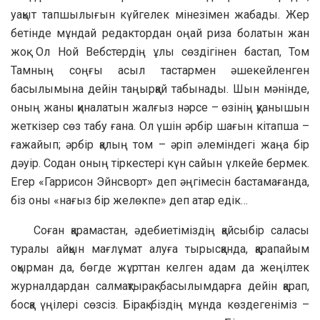
уақыт тапшылығын күйгелек мінезімен жабады. Жер
бетінде мұндай редактордан оңай риза болатын жан
жоқ. Ол Ной Вебстердің ұлы сөздігінен бастап, Том
Тамның соңғы асыл тастармен әшекейленген
басылымына дейін таңырқай табынады. Шын мәнінде,
оның жаны қиналатын жалғыз нәрсе – өзінің қуанышын
жеткізер сөз табу ғана. Ол үшін әрбір шағын кітапша –
ғажайып; әрбір қалың том – әріп әлеміндегі жаңа бір
дәуір. Содан оның тіркестері күн сайын үлкейе бермек.
Егер «Гаррисон Эйнсворт» деп әңгімесін бастамағанда,
біз оны «нағыз бір желөкпе» деп атар едік…
Соған қарамастан, әдебиетіміздің қайсыбір саласы
туралы айқын мағлұмат алуға тырысқанда, қарапайым
оқырман да, бөгде жұрттан келген адам да жеңілтек
журналдардан салмақтырақ басылымдарға дейін қарап,
босқа үңілері сөзсіз. Бірақ біздің мұнда көздегеніміз –