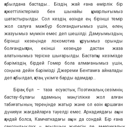
қабылдана бастады… Біздің жай ғана өмірлік бір
қажеттіліктеріміз бен шынайы құмарлығымыз
шатастырылды. Сол кездің өзінде ең бірінші темір
жол салуға мәжбүр болғандығымыз үшін, өлең
жазуымыз мүмкін емес деп шешілді. Дамуымыздың
бірінші кезеңінде локомотив құруымыз орынды
болғандықтан, екінші кезеңде дастан жаза
алатынымыз теріске шығарылды. Бастапқы кезімізде
бәріміздің бірдей Гомер бола алмағанымыз үшін,
соңына дейін бәрімізді Джереми Бентамға айналады
деп қабылдап, қатаң үкімге барды адамдар…
Бірақ бұл – таза есуастық. Поэтикалық сезімнің
бастау-бұлағы адамның мәңгілікке жол алған
табиғатының тереңінде жатыр және ол өзін қоршаған
дүнияуи жағдайларға тәуелді емес. Аркадиядағы ақын
қандай болса, Камчаткадағы ақын да сондай. Бір ғана
саксондық рух – ағылшын жүрегін де, америкалық