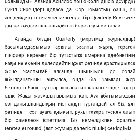
болмайды». Алайда Ахиллес пен ежелгі дінсіз дәуірдің
бүкіл Сирендері қолдаса да, Сэр Томастың өзінің он
жағдайдың тоғызына келгенде, бір Quarterly Reviewer-
дің не көздейтінін анық айтып бере алуы екіталай…
Алайда, біздің Quarterly (мерзімді журналдар)
басылымдарымыз арқылы жалпы жұртқа тараған
пікірлер керемет бір тұтастықта америка әдебиетінің
нақты не екенін дәлелдейтін құжат ретінде қарастырылса
және жалпылай алғанда шынымен де солай
қабылданатыны айтылса, онда біз өзімізді жер
бетіндегі басқа жұрттар қызғанатын халық ретінде көрер
едік. Жақсы жазушыларымыз көп. Ауа қабатымыздың
өзі данышпандықтың иісі аңқып тұрғандай, ал біз, ұлт
ретінде – сол ауаға қанығып, рухы тазара түскен алып
бір хамелеон іспеттіміз. Біз кемелдікпен оралған
teretes et rotundi (лат. жұмыр да тегіс пішін) секілдіміз.