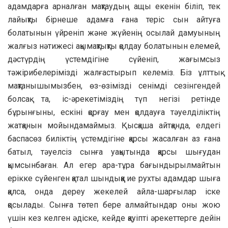
адамдарға арналған мақтаудың ащы екенін біліп, тек
лайықты бірнеше адамға ғана теріс сын айтуға
болатынын үйреніп және жүйенің осылай дамуының
жалғыз нәтижесі ақымақтықты қолдау болатынын елемей,
дәстүрдің үстемдігіне сүйеніп, жағымсыз
тәжірибелерімізді жалғастырып келеміз. Біз ұлттық
мақтанышымызбен, өз-өзімізді сенімді сезінгендей
болсақ та, іс-әрекетіміздің түп негізі ретінде
бұрынғыны, ескіні қорғау мен қолдауға тәуелділіктің
жатқанын мойындамаймыз. Қысқаша айтқанда, елдегі
баспасөз биліктің үстемдігіне қарсы жасалған аз ғана
батыл, тәуелсіз сынға уақытында қарсы шығудан
қымсынбаған. Ал егер ара-тұра бағындырылмайтын
ерікке сүйенген қатал шындыққа ие рухты адамдар шыға
қалса, онда дереу жекелей айла-шарғылар іске
қосылады. Сынға төтеп бере алмайтындар оны жою
үшін кез келген әдіске, кейде қауіпті әрекеттерге дейін