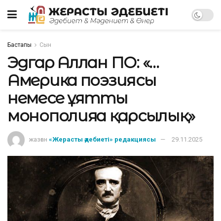
Бастапқы
Сын
Эдгар Аллан ПО: «…
Америка поэзиясы
немесе ұятты
монополияға қарсылық»
жазған
«Жерасты әдебиеті» редакциясы
29.11.2025