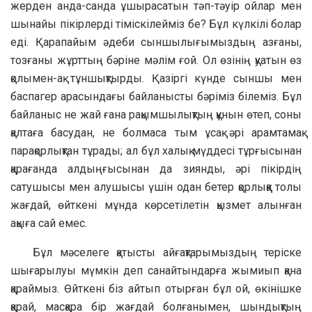
жерден анда-санда ұшырасатын тәп-тәуір ойлар мен
шынайы пікірлерді тіміскілейміз бе? Бұл күлкілі болар
еді. Қарапайым әдеби сыншылығымыздың азғаны,
тозғаны жұрттың бәріне мәлім ғой. Ол өзінің қуатын өз
қолымен-ақ тұншықтырды. Қазіргі күнде сыншы мен
баспагер арасындағы байланысты бәріміз білеміз. Бұл
байланыс не жай ғана рақымшылықтың құнын өтеп, соны
қалтаға басудан, не болмаса тым ұсақ әрі арамтамақ
парақорлықтан тұрады; ал бұл халық мүддесі тұрғысынан
қарағанда алдыңғысынан да зиянды, әрі пікірдің
сатушысы мен алушысы үшін одан бетер қорлыққа толы
жағдай, өйткені мұнда көрсетілетін қызмет алынған
ақыға сай емес.
Бұл мәселеге қатысты айғақтарымыздың теріске
шығарылуы мүмкін деп санайтындарға жымиып қана
қараймыз. Өйткені біз айтып отырған бұл ой, өкінішке
қарай, масқара бір жағдай болғанымен, шындықтың