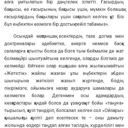
алға ұмтылатын бір дөңгелек іспетті. Ғасырдың
бақсысы, өз ғасырының бақсысы үшін, мүмкін болашақ
ғасырлардың бақсылары үшін сақталып келген құт. Біз
бұл еңбектен өзімізге бір достық пейіл табамыз».
Осындай мақтаншақ есектердің таза догма мен
доктриналары әдебиетке, өнерге немесе басқа
салаларға қатысты болса да бізге тым беймәлім де жат
болмақ. Әрі шынтуайтына келгенде, оларды білгіміз де
келмейді. Өйткені олар ешқашан алға жылжымайтын
«Жетістік» жайлы жазған ұлы еңбектерін әбден
шығырына жеткізіп жазып жүргенде, біздің
пікірімізге, ойымызға назар аударуға шамалары да
келмеген болар. Дегенмен осы адамдардың
көзқарастары қандай болса да ұзақ уақыт бойы «таңуға»
тырысып, қауіп төндіріп, бопсалап келген сол «Ойлары»
қаншалықты қауіпті деп есептесек те – оны дамыту
жолында өздері таңдап алған тәсілдің күрделілігі мен