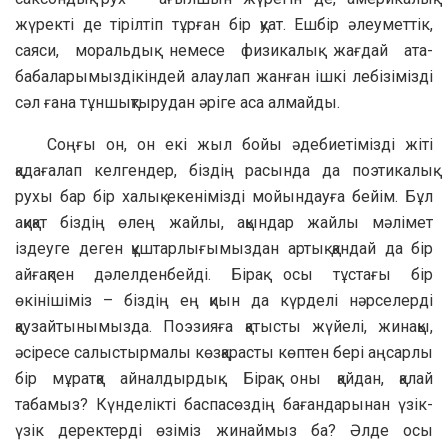
жүректі де тірілтіп тұрған бір қуат. Ешбір әлеуметтік,
саяси, моральдық немесе физикалық жағдай ата-
бабаларымыздікіндей алаулап жанған ішкі лебізімізді
сәл ғана тұншықтырудан әріге аса алмайды.
Соңғы он, он екі жыл бойы әдебиетімізді жіті
қадағалап келгендер, біздің расында да поэтикалық
рухы бар бір халық екенімізді мойындауға бейім. Бұл
ақиқат біздің өлең жайлы, ақындар жайлы мәлімет
іздеуге деген құштарлығымыздан артық қандай да бір
айғақпен дәлелденбейді. Бірақ осы тұстағы бір
өкінішіміз – біздің ең қиын да күрделі нәрселерді
қаузайтынымызда. Поэзияға қатысты жүйелі, жинақы,
әсіресе салыстырмалы көзқарасты көптен бері аңсарлы
бір мұратқа айналдырдық… Бірақ оны қайдан, қалай
табамыз? Күнделікті баспасөздің бағандарынан үзік-
үзік деректерді өзіміз жинаймыз ба? Әлде осы