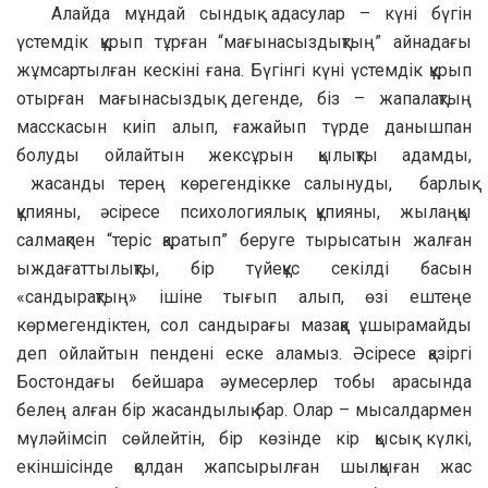
Алайда мұндай сындық адасулар – күні бүгін
үстемдік құрып тұрған “мағынасыздықтың” айнадағы
жұмсартылған кескіні ғана. Бүгінгі күні үстемдік құрып
отырған мағынасыздық дегенде, біз – жапалақтың
масскасын киіп алып, ғажайып түрде данышпан
болуды ойлайтын жексұрын қылықты адамды,
жасанды терең көрегендікке салынуды, барлық
құпияны, әсіресе психологиялық құпияны, жылаңқы
салмақпен “теріс қаратып” беруге тырысатын жалған
ыждағаттылықты, бір түйеқұс секілді басын
«сандырақтың» ішіне тығып алып, өзі ештеңе
көрмегендіктен, сол сандырағы мазаққа ұшырамайды
деп ойлайтын пендені еске аламыз. Әсіресе қазіргі
Бостондағы бейшара әумесерлер тобы арасында
белең алған бір жасандылық бар. Олар – мысалдармен
мүләйімсіп сөйлейтін, бір көзінде кір қысық күлкі,
екіншісінде қолдан жапсырылған шылқыған жас