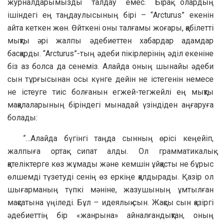
журналдарымызды талдау емес. Бірақ олардың
ішіндегі ең таңдаулысының бірі – “Arcturus” екенін
айта кеткен жөн. Өйткені оны талғамы жоғары, қабілетті
мықты әрі жалпы әдебиеттен хабардар адамдар
басқарды. “Arcturus”-тың әдеби пікірлерінің әділ екеніне
біз аз болса да сенеміз. Алайда оның шынайы әдеби
сын тұрғысынан осы күнге дейін не істегенін немесе
не істеуге тиіс болғанын егжей-тегжейлі ең мықты
мақалаларының біріндегі мынадай үзіндіден аңғаруға
болады:
“…Алайда бүгінгі таңда сынның өрісі кеңейіп,
жалпыға ортақ сипат алды. Ол грамматикалық
қателіктерге көз жұмады және кемшін ұйқасты не бұрыс
өлшемді түзетуді сенің өз еркіңе қалдырады. Қазір ол
шығарманың түпкі мәніне, жазушының ұмтылған
мақсатына үңіледі. Бұл – идеялық сын. Жақсы сын қазіргі
әдебиеттің бір «жанрына» айналғандықтан, оның