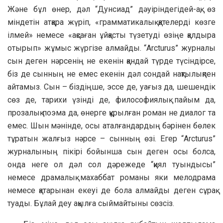
Және бұл өнер, дәл “Дунсиад” дәуіріндегідей-ақ, өз
міндетін атқара жүріп, «грамматикалық қателерді көзге
ілмей» немесе «ақсаған ұйқасты түзетуді өзіңе қалдыра
отырып» жұмыс жүргізе алмайды. “Arcturus” журналы
сын деген нәрсенің не екенін қандай түрде түсіндірсе,
біз де сынның не емес екенін дәл сондай нақтылықпен
айтамыз. Сын – біздіңше, эссе де, уағыз да, шешендік
сөз де, тарихи үзінді де, философиялық пайым да,
прозалық поэма да, өнерге құрылған роман не диалог та
емес. Шын мәнінде, осы аталғандардың бәрінен бөлек
тұратын жалғыз нәрсе – сынның өзі. Егер “Arcturus”
журналының пікірі бойынша сын деген осы болса,
онда неге ол дәл сол дәрежеде “қиял туындысы”
немесе драмалық махаббат романы яки мелодрама
немесе қатарынан екеуі де бола алмайды деген сұрақ
туады. Бұлай деу ақылға сыймайтыны сөзсіз.