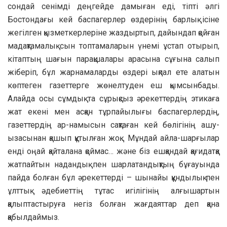
сондай сенімді деңгейде дамыған еді, тіпті әлгі
Бостондағы кей баспагерлер өздерінің барлық ісіне
жегілген қызметкерлеріне жаздыртып, дайындап қойған
мадақтамалық сын топтамаларын үнемі ұстап отырып,
кітаптың шағын парақшалары арасына сұғына салып
жіберіп, бұл жарнамаларды өздері ықпал ете алатын
көптеген газеттерге жөнелтуден еш қымсынбады.
Алайда осы сұмдық та сұрықсыз әрекеттердің этикаға
жат екені мен асқан тұрпайылығы баспагерлердің,
газеттердің ар-намысын сақтаған кей бөлігінің ашу-
ызасынан қашып құтылған жоқ… Мұндай айла-шарғылар
енді оңай қайталана қоймас… және біз ешқандай қағидатқа
жатпайтын надандық пен шарлатандықтың бұғауында
пайда болған бұл әрекеттерді – шынайы құндылық пен
ұлттық әдебиеттің тұтас игілігінің алғышартын
қалыптастыруға негіз болған жағдаяттар деп қана
қабылдаймыз.