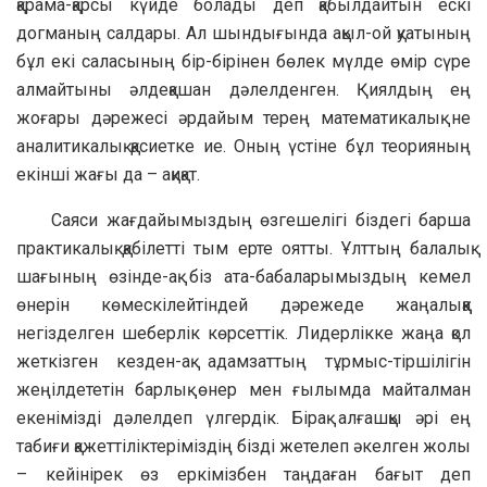
қарама-қарсы күйде болады деп қабылдайтын ескі
догманың салдары. Ал шындығында ақыл-ой қуатының
бұл екі саласының бір-бірінен бөлек мүлде өмір сүре
алмайтыны әлдеқашан дәлелденген. Қиялдың ең
жоғары дәрежесі әрдайым терең математикалық не
аналитикалық қасиетке ие. Оның үстіне бұл теорияның
екінші жағы да – ақиқат.
Саяси жағдайымыздың өзгешелігі біздегі барша
практикалық қабілетті тым ерте оятты. Ұлттың балалық
шағының өзінде-ақ біз ата-бабаларымыздың кемел
өнерін көмескілейтіндей дәрежеде жаңалыққа
негізделген шеберлік көрсеттік. Лидерлікке жаңа қол
жеткізген кезден-ақ адамзаттың тұрмыс-тіршілігін
жеңілдететін барлық өнер мен ғылымда майталман
екенімізді дәлелдеп үлгердік. Бірақ алғашқы әрі ең
табиғи қажеттіліктеріміздің бізді жетелеп әкелген жолы
– кейінірек өз еркімізбен таңдаған бағыт деп