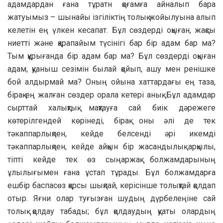
адамдардан ғана тұратн қоғамға айналып бара
жатуымыз – шынайы ізгіліктің толық жойылуына алып
келетін ең үлкен кесапат. Бұл сөздерді оқыған, жақсы
ниетті және қарапайым түсінігі бар бір адам бар ма?
Тым құрығанда бір адам бар ма? Бұл сөздерді оқыған
адам, қуаныш сезімін былай қойып, ашу мен ренішке
бой алдырмай ма? Оның ойына хаттардағы ең таза,
бірақ ең жалған сөздер орала кетері анық. Бұл адамдар
сырттай халықтық мақтауға сай биік дәрежеге
көтерілгендей көрінеді, бірақ оны әлі де тек
тәкаппарлықпен, кейде белсенді әрі икемді
тәкаппарлықпен, кейде айқын бір жасандылық арқылы,
тіпті кейде тек өз сыңаржақ болжамдарының
ұлылығымен ғана ұстап тұрады. Бұл болжамдарға
ешбір баспасөз қарсы шықпай, керісінше толықтай қолдап
отыр. Яғни олар туғызған шудың дүрбелеңіне сай
толық қолдау табады; бұл қолдаудың қуаты олардың