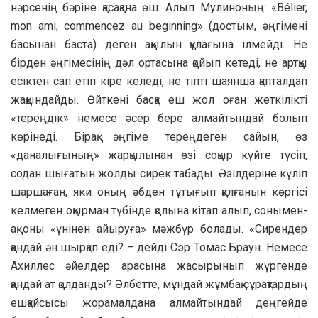
нәрсенің бәріне қасақана өш. Алып Мулиноның: «Bélier,
mon ami, commencez au beginning» (достым, әңгімені
басынан баста) деген ақылын құлағына ілмейді. Не
бірден әңгімесінің дәл ортасына қойып кетеді, не артқы
есіктен сап етіп кіре келеді, не тіпті шаянша қапталдап
жақындайды. Өйткені басқа еш жол оған жеткілікті
«тереңдік» немесе әсер бере алмайтындай болып
көрінеді. Бірақ әңгіме тереңдеген сайын, өз
«даналығының» жарқылынан өзі соқыр күйге түсіп,
содан шығатын жолды сирек табады. Әзілдеріне күліп
шаршаған, яки оның әбден тұтығып қалғанын көргісі
келмеген оқырман түбінде қолына кітап алып, сонымен-
ақ оны «үнінен айыруға» мәжбүр болады. «Сирендер
қандай ән шырқап еді? – дейді Сэр Томас Браун. Немесе
Ахиллес әйелдер арасына жасырынып жүргенде
қандай ат қолданды? Әлбетте, мұндай жұмбақ сұрақтардың
ешқайсысы жорамалдана алмайтындай деңгейде