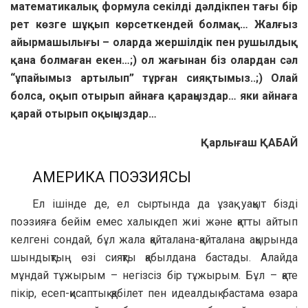
математикалық формула секілді дәлдікпен тағы бір
рет көзге шұқып көрсеткендей болмақ… Жалғыз
айырмашылығы – оларда жершілдік пен рушылдық
қана болмаған екен…;) ол жағынан біз олардан сәл
“ұпайымыз артылып” тұрған сияқтымыз..;) Олай
болса, оқып отырып айнаға қараңыздар… яки айнаға
қарай отырып оқыңыздар…
Қарлығаш ҚАБАЙ
АМЕРИКА ПОЭЗИЯСЫ
Ел ішінде де, ел сыртында да ұзақ уақыт бізді
поэзияға бейім емес халық деп жиі және қатты айтып
келгені сондай, бұл жала қайталана-қайталана ақырында
шындықтың өзі сияқты қабылдана бастады. Алайда
мұндай тұжырым – негізсіз бір тұжырым. Бұл – қате
пікір, есеп-қисаптық қабілет пен идеалдық бастама өзара