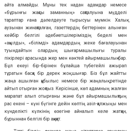
айта алмайды. Мұны тек надан адамдар немесе
«бұрынғы жақсы заманның» сақталуына мүдделі
тараптар ғана дәлелдеуге тырысуы мүмкін. Халық
аузынан жинақталған, газеттердің беттерінен алынған
кейбір белгілі әдебиетшілеріміздің беделі мен
«ақылды», «білімді» адамдардың жеке бағалауынан
туындайтын олардың шығармашылығы туралы
пікірлері арасында жер мен көктей айырмашылық бар.
Бұл екеуі бір-бірінен бұлайша түбегейлі ажырап
тұратын басқа бір дерек жоқ шығар. Біз бұл жайтты
жаңа ашылған құбылыс немесе бір жаңалық ретінде
айтып отырған жоқпыз. Керісінше, көп адамның жалған
марапат алып отырғаны және бұл айырмашылықтың
рас екені – күні бүгінге дейін көптің әзіл-қалжыңы мен
күнделікті күлкінің өзегіне айналып келе жатқан,
бұрыннан белгілі бір ақиқат.