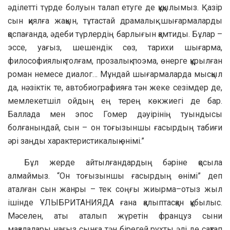
әділетті түрде болуын талап етуге де құқылымыз. Қазір
сын қиялға жақын, тұтастай драмалық шығармаларды
қоспағанда, әдеби түрлердің барлығын қамтиды. Бұлар –
эссе, уағыз, шешендік сөз, тарихи шығарма,
философиялық толғам, прозалық поэма, өнерге құрылған
роман немесе диалог… Мұндай шығармаларда мысқыл
да, нәзіктік те, автобиографияға тән жеке сезімдер де,
мемлекетшіл ойдың ең терең көкжиегі де бар.
Баллада мен эпос Гомер дәуірінің туындысы
болғанындай, сын – он тоғызыншы ғасырдың табиғи
әрі заңды характеристикалық өнімі.”
Бұл жерде айтылғандардың бәріне қосыла
алмаймыз. “Он тоғызыншы ғасырдың өнімі” деп
аталған сын жанры – тек соңғы жиырма–отыз жыл
ішінде ҰЛЫБРИТАНИЯДА ғана қалыптасқан құбылыс.
Мәселен, аты аталып жүретін француз сыни
мақалалары нағыз сынға тән бірегей рухты әлі де сақтап