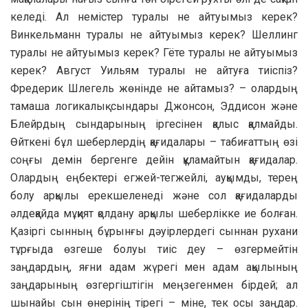
келеді. Ал немістер туралы не айтуымыз керек?
Винкельманн туралы не айтуымыз керек? Шеллинг
туралы не айтуымыз керек? Гёте туралы не айтуымыз
керек? Август Уильям туралы не айтуға тиіспіз?
Фредерик Шлегель жөнінде не айтамыз? – олардың
тамаша логикалық сындары Джонсон, Эддисон және
Блейрдың сындарының іргесінен қалыс қалмайды.
Өйткені бұл шеберлердің қағидалары – табиғаттың өзі
соңғы демін бергенге дейін құламайтын қағидалар.
Олардың еңбектері егжей-тегжейлі, ауқымды, терең
болу арқылы ерекшеленеді және сол қағидаларды
әлдеқайда мұқият қолдану арқылы шеберлікке ие болған.
Қазіргі сынның бұрынғы дәуірлердегі сыннан рухани
тұрғыда өзгеше болуы тиіс деу – өзгермейтін
заңдардың, яғни адам жүрегі мен адам ақылының
заңдарының өзгергіштігін меңзегенмен бірдей; ал
шынайы сын өнерінің тірегі – міне, тек осы заңдар.