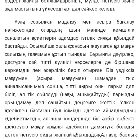
өздері жайлы болжамдарының мүлде негізсіз және
ақталмастығына үйлеседі әрі дәл сәйкес келеді.
Ұзаққа созылған мадақтау мен асыра бағалау
нәтижесінде олардың шын мәнінде кемшілік
саналатын қасиеттерін адамдар ізгілік сияқты қабылдай
бастайды. Осылайша халық санасын жаулаған құр мақтан
халықтың талғамын құртып тынады. Бұрынғы дәуірлер,
дәстүрге сай, тіпті күлкілі нәрселерге де біршама
көркемдік пен әсерлілік беріп отырған. Біз үздіксіз
мақтаумен (асыра мақтаумен) шамадан тыс
айналысқанымыз сонша, тіпті ақыры оны парыз деп
біліп, ал тік сөйлеуді (нақты, ашық айтуды) парызды
орындамау деп санайтын деңгейге жеттік. Үлкен
қателікпен бастаған бұл ісімізді әдетке айналдырдық.
Әдебиетіміздің алғашқы күндерінде біз әрбір еңбекті
шектеусіз мақтау арқылы әдебиетті дамытуға болады
деген негізсіз ойды жаппай қабылдадық. Ал қазір барлық