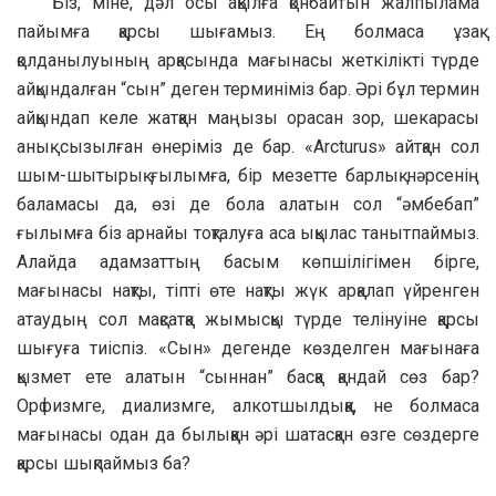
Біз, міне, дәл осы ақылға қонбайтын жалпылама
пайымға қарсы шығамыз. Ең болмаса ұзақ
қолданылуының арқасында мағынасы жеткілікті түрде
айқындалған “сын” деген терминіміз бар. Әрі бұл термин
айқындап келе жатқан маңызы орасан зор, шекарасы
анық сызылған өнеріміз де бар. «Arcturus» айтқан сол
шым-шытырық ғылымға, бір мезетте барлық нәрсенің
баламасы да, өзі де бола алатын сол “әмбебап”
ғылымға біз арнайы тоқталуға аса ықылас танытпаймыз.
Алайда адамзаттың басым көпшілігімен бірге,
мағынасы нақты, тіпті өте нақты жүк арқалап үйренген
атаудың сол мақсатқа жымысқы түрде телінуіне қарсы
шығуға тиіспіз. «Сын» дегенде көзделген мағынаға
қызмет ете алатын “сыннан” басқа қандай сөз бар?
Орфизмге, диализмге, алкотшылдыққа, не болмаса
мағынасы одан да былыққан әрі шатасқан өзге сөздерге
қарсы шықпаймыз ба?