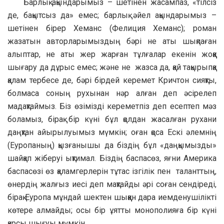
Барлық ақындарымыз – шетінен жасампаз, «тілсіз
де, бақытсыз да» емес; барлық әйел ақындарымыз –
шетінен бірер Хеманс (Фелиция Хеманс); роман
жазатын авторларымыздың бәрі не аты шықпаған
алыптар, не аты жер жарған тұлғалар екенін жоққа
шығару да дұрыс емес; және не жазса да, қай тақырыпқа
қалам тербесе де, бәрі бірдей керемет Кричтон сияқты,
болмаса соның рухынан нәр алған деп әсірелеп
мадақтаймыз. Біз өзімізді кереметпіз деп есептеп мәз
боламыз, бірақ бір күні бұл қолдан жасалған рухани
даңқтан айырылуымыз мүмкін; оған қоса Ескі әлемнің
(Еуропаның) қызғанышы да біздің бұл «даңқымызды»
шайқап жіберуі ықтимал. Біздің баспасөз, яғни Америка
баспасөзі өз қаламгерлерін тұтас ізгілік пен таланттың,
өнердің жалғыз иесі деп мақтайды әрі соған сендіреді,
бірақ Еуропа мұндай шектен шыққан дара иемденушілікті
көтере алмайды; осы бір ұятты монополияға бір күні
қарсы шығуы мүмкін.