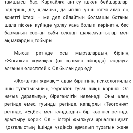
тамшысы бар, Карлайлға ант-су ішкен бейшаралар,
өздерінің де, қоғамның да игілігі үшін істей алар ең
қасиетті істері – ми деп ойлайтын болмашы ботқаны
шала піскен күйінде үрлеу ғана болып көрінетін, бас
бармағын сорған сәби секілді шаласауаттылар мен
ақымақтардың тобыры.
Мысал ретінде осы мырзалардың бірінің
«Жоғалған жұмақты» (өз сөзімен айтқанда) талдауға
алғанын елестетейік. Ол былай дер еді:
«Жоғалған жұмақ» – адам бірлігінің психологиялық
ішкі тұтастығының жүректен туған айқын көрінісі. Ол
нағыз даралықтың бірегейлігін иеленеді. Оны өлең
ретінде емес, туынды ретінде, көпқырлы «Теогония»
ретінде, «Еңбек мен күндердің» бір көрінісі ретінде
қарастыру керек. Ол – ілгері жылжуға арналған қанат.
Қозғалыстың ішінде үздіксіз қозғалып тұратын және