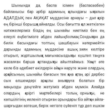
Шынында да, баспа ісімен (баспасөзбен)
байланысы бар әрбір адамның қолындағы ықпалын
АДАЛДЫҚ пен АҚИҚАТ мүддесіне арнауы – дәл қазір
ең бірінші борышқа айналды. Осы бағытта қол жеткізген
нәтижелеріміз біздің ең шынайы ниетіміз бен ең
елеулі еңбегімізге әбден лайық болмақ. Сондықтан да
билік басындағы топтың шашбауын көтермейтін
дарынды адамның мүддесіне ашық зиян келтіре
отырып, жұртшылыққа мағынасыздықты күштеп таңуға
жасалған барша қастандықты айыптаймыз. Уақыт өте
келе біз әдебиет өкілдерін айқын көруге және олардың
әрқайсының шынайы бағасын тек қана қатаң әрі дербес
сын өлшемдері арқылы анықтауға болатын бір
маңызды деңгейге жетуіміз әбден мүмкін. Алайда
олардың қазіргі мәртебелері толық орнықты, не
көпшілігінің иеленіп отырған орындары біз айтқан айла-
шарғыдан өзгеше, берік негізге сүйеніп тұр деп ешкім