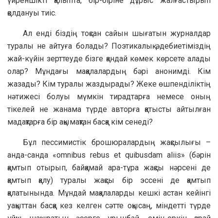
үйреншікті қалыпта, бір-біріне дұрыс жалғастырып
қолдануы тиіс.
Ал енді біздің тоқсан сайын шығатын журналдар
туралы не айтуға болады? Поэтикалық әдебиетіміздің
жай-күйін зерттеуде бізге қандай көмек көрсете алады
олар? Мұндағы мақалалардың бәрі анонимді. Кім
жазады? Кім туралы жаздырады? Жеке өшпенділіктің
нәтижесі болуы мүмкін тирадтарға немесе оның
тікелей не жанама түрде авторға қатысты айтылған
мадақтарға бір ақымақтан басқа кім сенеді?
Бұл пессимистік брошюралардың жақсылығы –
анда-санда «omnibus rebus et quibusdam aliis» (бәрін
қамтып отырып, байқамай ара-тұра жақсы нәрсені де
қамтып қалу) туралы жақсы бір эссені де қамтып
қалатынында. Мұндай мақалаларды кешкі астан кейінгі
уақыттан басқа кез келген сәтте оқысаң, міндетті түрде