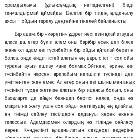
орамдылығы (қулық-сұмдыққа негізделгені) бізді
таңғалдырмай қоймайды. Белгілі бір тілдің қолданылу
аясы – ойдың таралу деңгейіне тікелей байланысты.
Бір адам, бір «көретін» құдірет иесі өзін қалай атауды
қаласа да, егер бүкіл әлем оны бәрібір есек деп білсе
және ол адам өзі түсінбейтін бір ойды қайталай беретін
болса, онда ендігі істей алатын ең дұрыс ісі – сол ойы
туралы ауыз ашпау ғана болмақ. Өйткені, әрине, өзі
түсінбейтін нәрсені қарапайым көпшілік түсінеді деп
үміттенгені жөн емес. Ал егер оның өзі шынымен анық,
түсінікті түрде жеткізе алатын бір идеясы болып, оны
басқаларға да айқын баяндап бергісі келсе, онда өз
мақсатына жету үшін сол ойды жеткізудің ең қолайлы,
ең тиімді сөйлеу тәсілдерін қолдануы керек екенін
талассыз. Адамдармен олардың өз тілінде сөйлесу
керек. Күнделікті қолданылатын сөздерді өздеріне