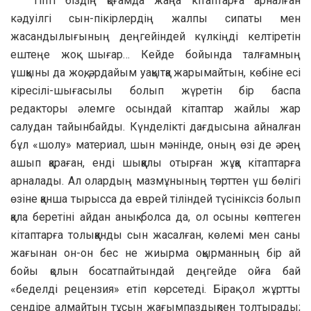
Тіпті біздің қоғамда жаңа кітаптарға арналған
кәдуілгі сын-пікірлердің жалпы сипаты мен
жасандылығының деңгейіндей күлкіңді келтіретін
ештеңе жоқ шығар… Кейде бойында талғамның
ұшқыны да жоқ, әрдайым уақытқа жарымайтын, көбіне есі
кіресілі-шығасылы болып жүретін бір баспа
редакторы әлемге осындай кітаптар жайлы жар
салудан тайынбайды. Күнделікті дағдысына айналған
бұл «шолу» материал, шын мәнінде, оның өзі де әрең
ашып қараған, енді шыққалы отырған жұқа кітаптарға
арналады. Ал олардың мазмұнының төрттен үш бөлігі
өзіне қанша тырысса да еврей тіліндей түсініксіз болып
қала беретіні айдан анық болса да, ол осыны көптеген
кітаптарға толыққанды сын жасалған, көлемі мен саны
жағынан он-он бес не жиырма оқырманның бір ай
бойы қолын босатпайтындай деңгейде ойға бай
«беделді рецензия» етіп көрсетеді. Бірақ ол жұртты
сендіре алмайтын тұсын жағымпаздықпен толтырады;