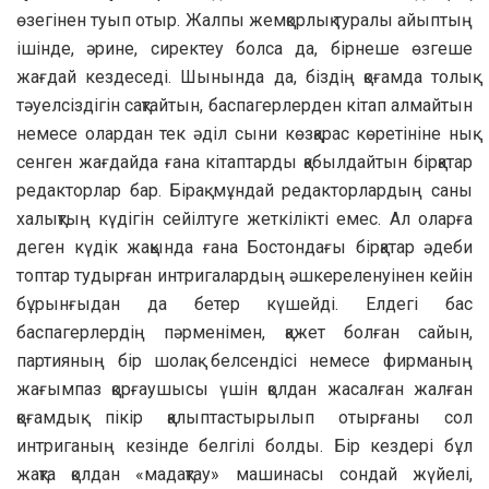
өзегінен туып отыр. Жалпы жемқорлық туралы айыптың
ішінде, әрине, сиректеу болса да, бірнеше өзгеше
жағдай кездеседі. Шынында да, біздің қоғамда толық
тәуелсіздігін сақтайтын, баспагерлерден кітап алмайтын
немесе олардан тек әділ сыни көзқарас көретініне нық
сенген жағдайда ғана кітаптарды қабылдайтын бірқатар
редакторлар бар. Бірақ мұндай редакторлардың саны
халықтың күдігін сейілтуге жеткілікті емес. Ал оларға
деген күдік жақында ғана Бостондағы бірқатар әдеби
топтар тудырған интригалардың әшкереленуінен кейін
бұрынғыдан да бетер күшейді. Елдегі бас
баспагерлердің пәрменімен, қажет болған сайын,
партияның бір шолақ белсендісі немесе фирманың
жағымпаз қорғаушысы үшін қолдан жасалған жалған
қоғамдық пікір қалыптастырылып отырғаны сол
интриганың кезінде белгілі болды. Бір кездері бұл
жақта қолдан «мадақтау» машинасы сондай жүйелі,