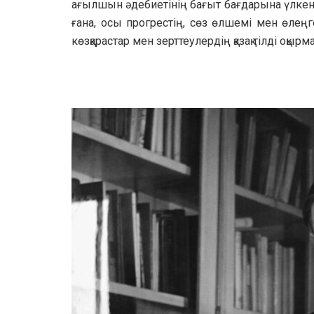
ағылшын әдебиетінің бағыт бағдарына үлкен б
ғана, осы прогрестің, сөз өлшемі мен өлең
көзқарастар мен зерттеулердің қазақ тілді оқыр