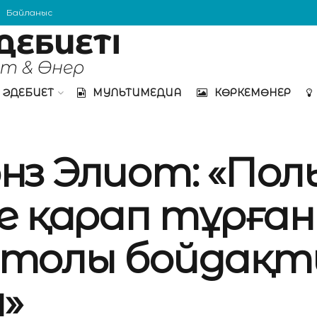
Байланыс
ӘДЕБИЕТ
МУЛЬТИМЕДИА
КӨРКЕМӨНЕР
нз Элиот: «Пол
ге қарап тұрған
 толы бойдақт
»