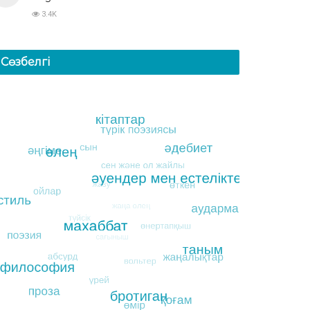
3.4K
Сөзбелгі