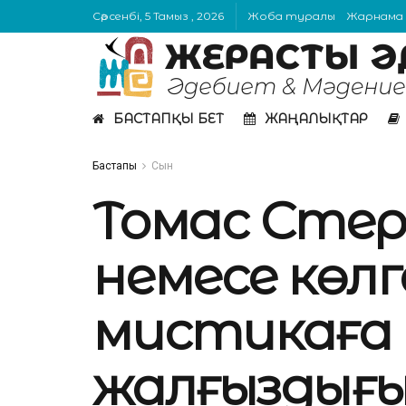
Сәрсенбі, 5 Тамыз , 2026
Жоба туралы
Жарнама
БАСТАПҚЫ БЕТ
ЖАҢАЛЫҚТАР
Бастапқы
Сын
Томас Стер
немесе көл
мистикаға
жалғыздығы