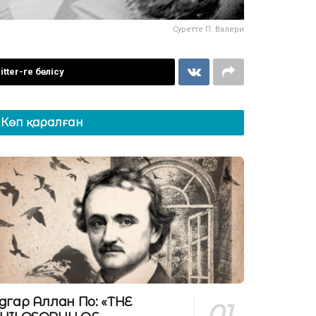
Суретте П. Валери
itter-ге бөлісу
Көп қаралған
дгар Аллан По: «THE