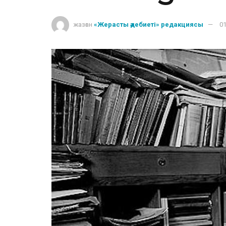
жазған
«Жерасты әдебиеті» редакциясы
01