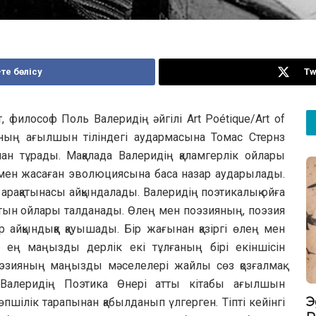
те бөлісу
Tw
т, философ Поль Валеридің әйгілі Аrt Poétique/Art of
бының ағылшын тіліндегі аудармасына Томас Стернз
ан тұрады. Мақалада Валеридің қаламгерлік ойлары
 мен жасаған эволюциясына баса назар аударылады.
арақатынасы айқындалады. Валеридің поэтикалық ойға
татын ойлары талданады. Өлең мен поэзияның, поэзия
йқындыққа қауышады. Бір жағынан қазіргі өлең мен
 ең маңызды дерлік екі тұлғаның бірі екіншісін
эзияның маңызды мәселелері жайлы сөз қозғалмақ.
 Валеридің Поэтика Өнері атты кітабы ағылшын
Э
пшілік тарапынан қабылданып үлгерген. Тіпті кейінгі