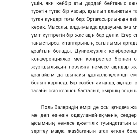
үшін, яки кейбір аты дардай бейтаныс ақ
түсетін тұтас бір ғасыр, қазылып алынатын 
туған күндері тағы бар: Ортағасырлық ақын өз
керек. Мысалы, алдымызда қолдауымызға мұқ
үміт күттіретін бір жас ақын бар делік. Егер
таныстырса, кітаптарының сатылымы артады
қарайтын болады. Дүниежүзілік конференци
конференциялар мен конгрестер бірінен соң
жұртшылықтың поэзияға немесе ақындар жа
қарапайым да шынайы құштарлық секілді еме
болып көрінеді. Бір сөзбен айтқанда, ақынды
талабы жас кезінен басталып, өмірінің соңын
Поль Валеридің өмірі де осы қағидаға жа
ме деп өз-өзін оқшауламай-ақ менің сөздер
қысымның немесе қажеттілік туындататын ықп
зерттеу мақала жазбағанын атап өткен бола