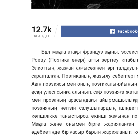
12.7k
Facebook-
ҚАРАЛДЫ
Бұл мақала атақты француз ақыны, эссеис
Poetry (Поэтика өнері) атты зерттеу кіта
Элиоттың жазған алғысөзінен әрі талдауын
сарапталған. Поэтиканың жазылу себептері
Ақын поэзиясы мен оның поэтикалық ойының 
қосқан үлесі сынға алынып, саф поэзияға жа
мен прозаның арасындағы айырмашылықтар а
поэзияның негізін салушылардың ішіндегі
көпшілікке таныстырса, екінші жағынан по
Мақала және онымен бірге жарияланған
әдебиетінде бір ғасыр бұрын жарияланып, кө