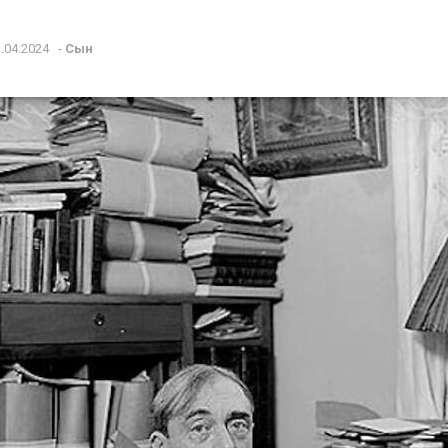
.04.2024
-
Сын