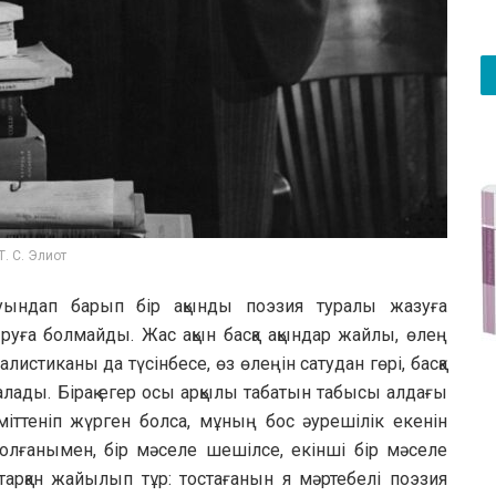
Т. С. Элиот
туындап барып бір ақынды поэзия туралы жазуға
ыруға болмайды. Жас ақын басқа ақындар жайлы, өлең
истиканы да түсінбесе, өз өлеңін сатудан гөрі, басқа
алады. Бірақ егер осы арқылы табатын табысы алдағы
міттеніп жүрген болса, мұның бос әурешілік екенін
олғанымен, бір мәселе шешілсе, екінші бір мәселе
рқан жайылып тұр: тостағанын я мәртебелі поэзия