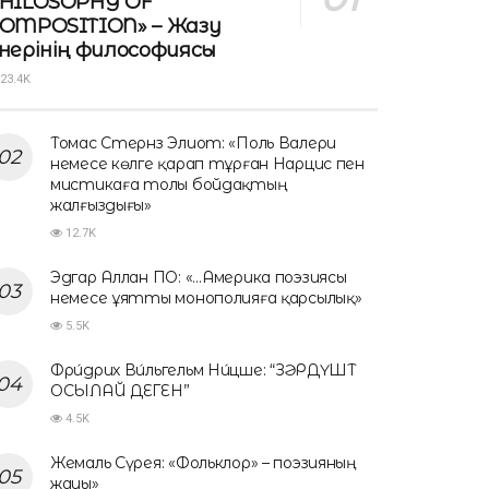
HILOSOPHY OF
OMPOSITION» – Жазу
нерінің философиясы
23.4K
Томас Стернз Элиот: «Поль Валери
немесе көлге қарап тұрған Нарцис пен
мистикаға толы бойдақтың
жалғыздығы»
12.7K
Эдгар Аллан ПО: «…Америка поэзиясы
немесе ұятты монополияға қарсылық»
5.5K
Фри́дрих Ви́льгельм Ни́цше: “ЗӘРДҮШТ
ОСЫЛАЙ ДЕГЕН”
4.5K
Жемаль Сүрея: «Фольклор» – поэзияның
жауы»