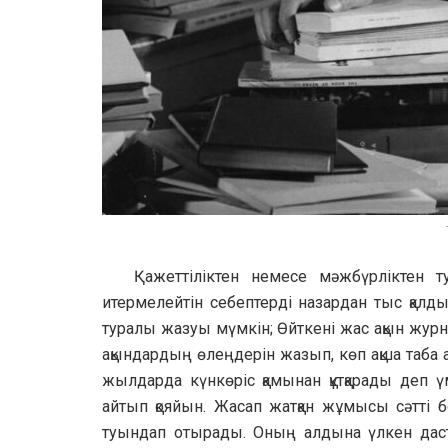
Қажеттіліктен немесе мәжбүрліктен 
итермелейтін себептерді назардан тыс қалд
туралы жазуы мүмкін; Өйткені жас ақын журнал
ақындардың өлеңдерін жазып, көп ақша таба 
жылдарда күнкөріс қамынан құтқарады деп ү
айтып қояйын. Жасап жатқан жұмысы сәтті б
туындап отырады. Оның алдына үлкен даста