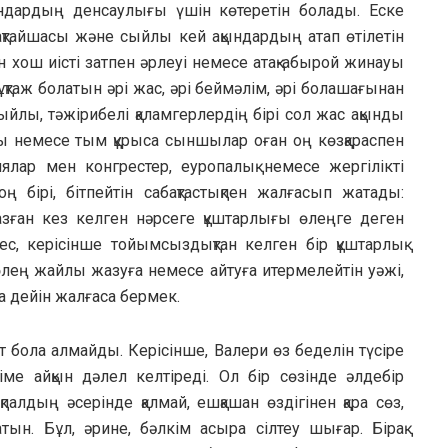
ындардың денсаулығы үшін көтеретін болады. Еске
тақтайшасы және сыйлы кей ақындардың атап өтілетін
ін хош иісті затпен әрлеуі немесе атақ-абырой жинауы
таж болатын әрі жас, әрі беймәлім, әрі болашағынан
 сыйлы, тәжірибелі қаламгерлердің бірі сол жас ақынды
 немесе тым құрыса сыншылар оған оң көзқараспен
ялар мен конгрестер, еуропалық немесе жергілікті
 бірі, бітпейтін сабақтастықпен жалғасып жатады:
зған кез келген нәрсеге құштарлығы өлеңге деген
с, керісінше тойымсыздықтан келген бір құштарлық
 өлең жайлы жазуға немесе айтуға итермелейтін уәжі,
а дейін жалғаса бермек.
т бола алмайды. Керісінше, Валери өз беделін түсіре
іме айқын дәлел келтіреді. Ол бір сөзінде әлдебір
алдың әсерінде қалмай, ешқашан өздігінен қара сөз,
тын. Бұл, әрине, бәлкім асыра сілтеу шығар. Бірақ