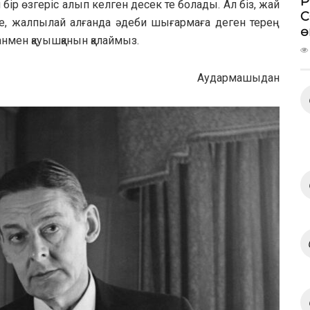
P
ір өзгеріс алып келген десек те болады. Ал біз, жай
C
ге, жалпылай алғанда әдеби шығармаға деген терең
ө
манмен қауышқанын қалаймыз.
Аудармашыдан