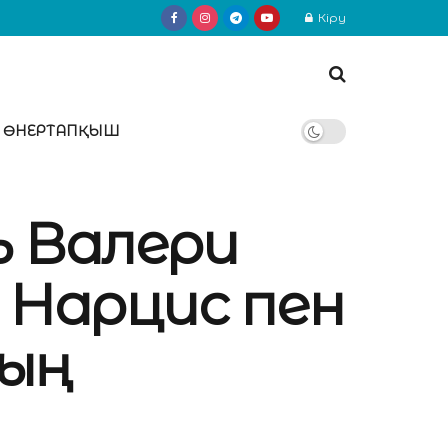
Кіру
ӨНЕРТАПҚЫШ
ь Валери
 Нарцис пен
ың