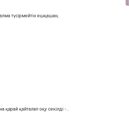
алма түсірмейтін ешқашан,
қарай қайталап оқу секілді -…