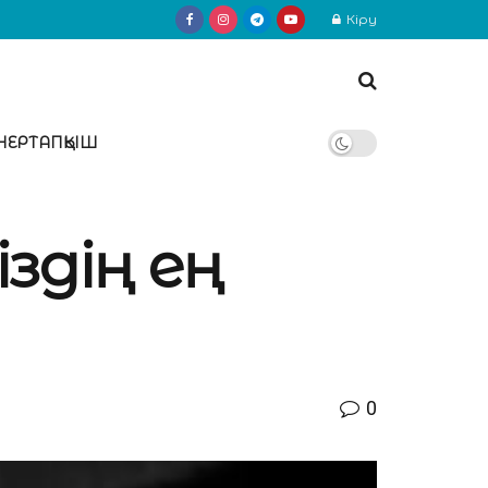
Кіру
НЕРТАПҚЫШ
іздің ең
0