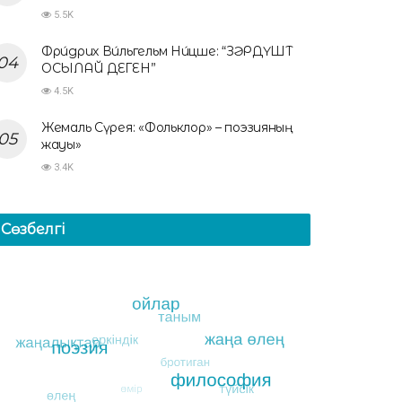
5.5K
Фри́дрих Ви́льгельм Ни́цше: “ЗӘРДҮШТ
ОСЫЛАЙ ДЕГЕН”
4.5K
Жемаль Сүрея: «Фольклор» – поэзияның
жауы»
3.4K
Сөзбелгі