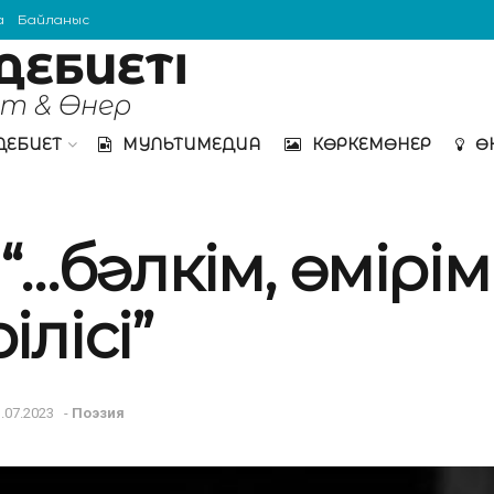
а
Байланыс
ДЕБИЕТ
МУЛЬТИМЕДИА
КӨРКЕМӨНЕР
Ө
“…бәлкім, өмірім
лісі”
.07.2023
-
Поэзия