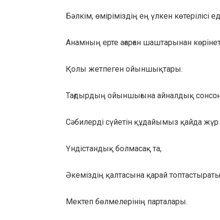
Бәлкім, өміріміздің ең үлкен көтерілісі еді
Анамның ерте ағарған шаштарынан көрінет
Қолы жетпеген ойыншықтары.
Тағдырдың ойыншығына айналдық сонсо
Сәбилерді сүйетін құдайымыз қайда жүр 
Үндістандық болмасақ та,
Әкеміздің қалтасына қарай топтастыраты
Мектеп бөлмелерінің парталары.