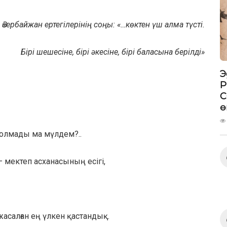
Әзербайжан ертегілерінің соңы: «…көктен үш алма түсті.
Бірі шешесіне, бірі әкесіне, бірі баласына берілді»
Э
P
C
ө
болмады ма мүлдем?..
 мектеп асханасының есігі,
асалған ең үлкен қастандық.