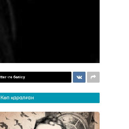
tter-ге бөлісу
Көп қаралған