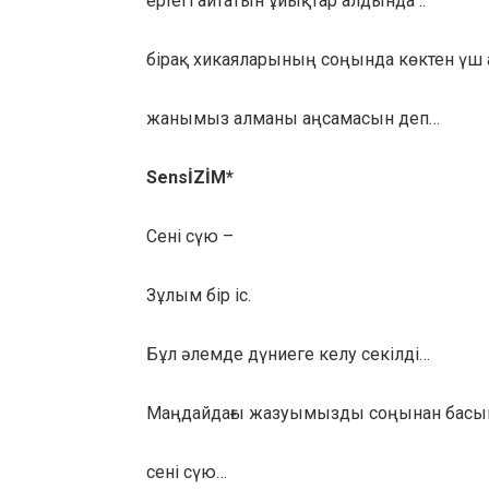
ертегі айтатын ұйықтар алдында ..
бірақ хикаяларының соңында көктен үш 
жанымыз алманы аңсамасын деп…
SensİZİM
*
Сені сүю –
Зұлым бір іс.
Бұл әлемде дүниеге келу cекілді…
Маңдайдағы жазуымызды соңынан басына 
сені сүю…