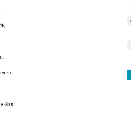
..
ін,
ң…
екен..
н бізді