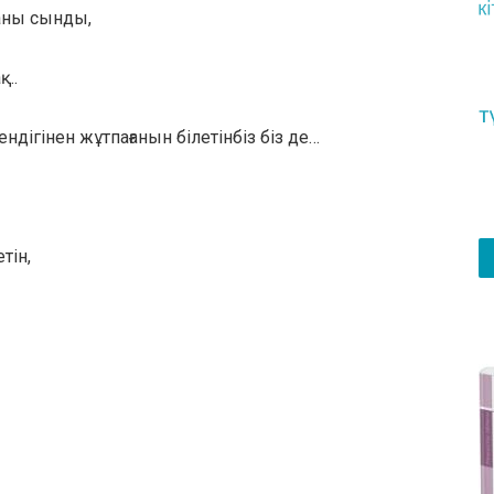
аны сынды,
қ..
дігінен жұтпағанын білетінбіз біз де…
тін,