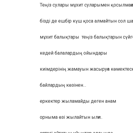
Теңіз сулары мұхит суларымен қосылмағ
бізді де ешбір күш қоса алмайтын сол ша
мұхит балықтары теңіз балықтарын сүйген
кедей балалардың ойындары
киімдерінің жамауын жасыруға көмектесе
байлардың көзінен…
еркектер жыламайды деген анам
орныма өзі жылайтын ылғи..