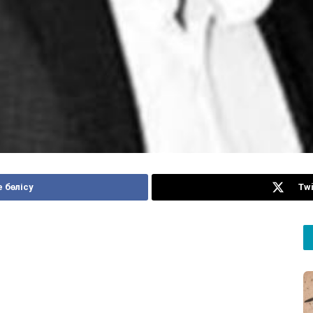
 бөлісу
Twi