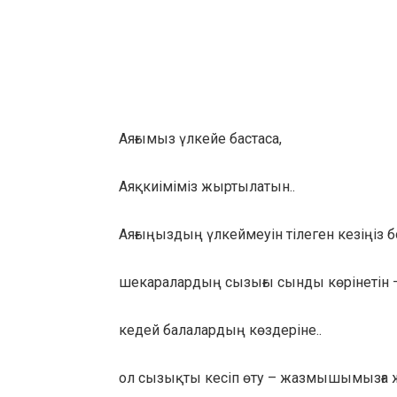
Аяғымыз үлкейе бастаса,
Аяқкиіміміз жыртылатын..
Аяғыңыздың үлкеймеуін тілеген кезіңіз 
шекаралардың сызығы сынды көрінетін –
кедей балалардың көздеріне..
ол сызықты кесіп өту – жазмышымызға ж