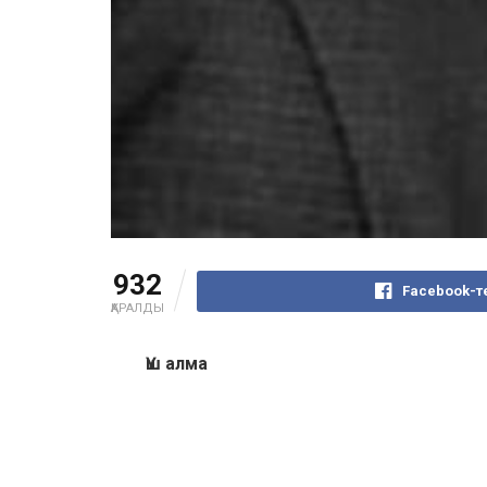
932
Facebook-те
ҚАРАЛДЫ
Үш алма