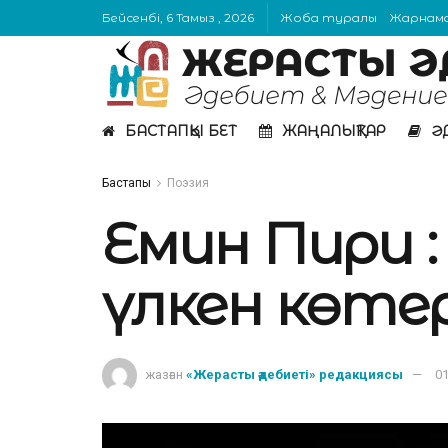
Бейсенбі, 6 Тамыз , 2026
Жоба туралы
Жарнам
БАСТАПҚЫ БЕТ
ЖАҢАЛЫҚТАР
Ә
Бастапқы
Поэзия
Емин Пири : 
үлкен көтері
жазған
«Жерасты әдебиеті» редакциясы
01