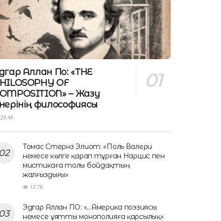
дгар Аллан По: «THE
HILOSOPHY OF
OMPOSITION» – Жазу
нерінің философиясы
23.4K
Томас Стернз Элиот: «Поль Валери
немесе көлге қарап тұрған Нарцис пен
мистикаға толы бойдақтың
жалғыздығы»
12.7K
Эдгар Аллан ПО: «…Америка поэзиясы
немесе ұятты монополияға қарсылық»