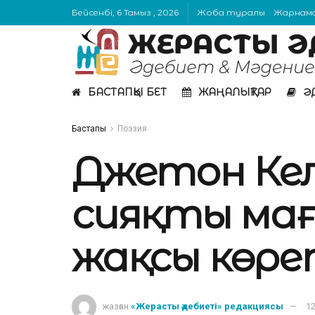
Бейсенбі, 6 Тамыз , 2026
Жоба туралы
Жарнам
БАСТАПҚЫ БЕТ
ЖАҢАЛЫҚТАР
Ә
Бастапқы
Поэзия
Джетон Келм
сияқты мағ
жақсы көрет
жазған
«Жерасты әдебиеті» редакциясы
12