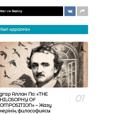
tter-ге бөлісу
Көп қаралған
дгар Аллан По: «THE
HILOSOPHY OF
OMPOSITION» – Жазу
нерінің философиясы