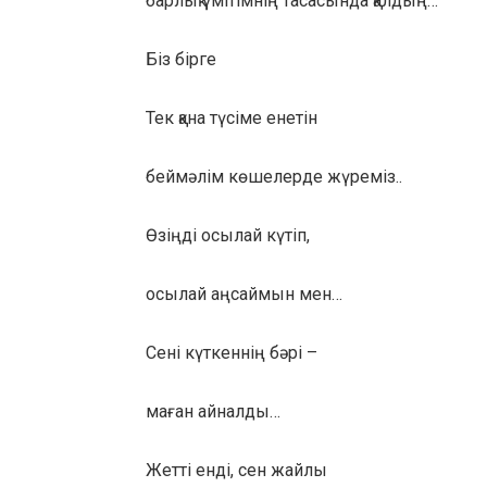
барлық үмітімнің тасасында қалдың…
Біз бірге
Тек қана түсіме енетін
беймәлім көшелерде жүреміз..
Өзіңді осылай күтіп,
осылай аңсаймын мен…
Сені күткеннің бәрі –
маған айналды…
Жетті енді, сен жайлы