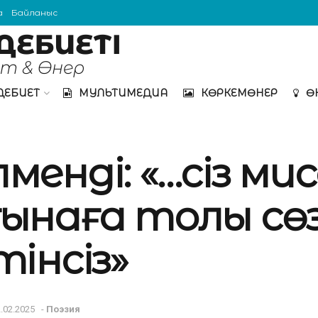
а
Байланыс
ДЕБИЕТ
МУЛЬТИМЕДИА
КӨРКЕМӨНЕР
Ө
енді: «…сіз ми
ынаға толы сөз
інсіз»
.02.2025
-
Поэзия