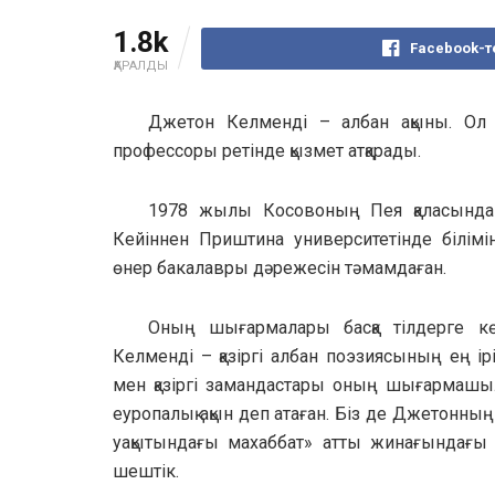
1.8k
Facebook-те
ҚАРАЛДЫ
Джетон Келменді – албан ақыны. Ол 
профессоры ретінде қызмет атқарады.
1978 жылы Косовоның Пея қаласында д
Кейіннен Приштина университетінде білімі
өнер бакалавры дәрежесін тәмамдаған.
Оның шығармалары басқа тілдерге к
Келменді – қазіргі албан поэзиясының ең ір
мен қазіргі замандастары оның шығармашыл
еуропалық ақын деп атаған. Біз де Джетонның «D
уақытындағы махаббат» атты жинағындағы сұ
шештік.