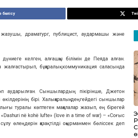
 бөлісу
Twi
жазушы, драматург, публицист, аудармашы және
үниеге келген, алғашқы білімін де Пеяда алған.
н жалғастырып, бұқаралық коммуникация саласында
өп аударылған. Сыншылардың пікірінше, Джетон
і өкілдерінің бірі. Халықаралық деңгейдегі сыншылар
ығы туралы көптеген мақалалар жазып, ең бірегей
Э
ashuri në kohë lufte» (love in a time of war) – «Соғыс
P
лу өлеңдерін қазақ тілді оқырманмен бөліссек деп
C
ө