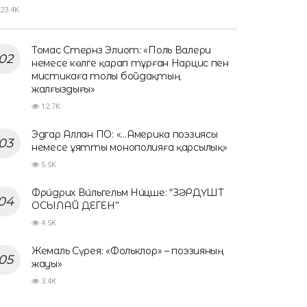
23.4K
Томас Стернз Элиот: «Поль Валери
немесе көлге қарап тұрған Нарцис пен
мистикаға толы бойдақтың
жалғыздығы»
12.7K
Эдгар Аллан ПО: «…Америка поэзиясы
немесе ұятты монополияға қарсылық»
5.5K
Фри́дрих Ви́льгельм Ни́цше: “ЗӘРДҮШТ
ОСЫЛАЙ ДЕГЕН”
4.5K
Жемаль Сүрея: «Фольклор» – поэзияның
жауы»
3.4K