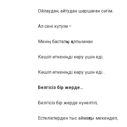
Ойлаудан, айтудан шаршаған сәтім..
Ал сені күтуім –
Менің бастапқы қалпымнан
Кешіп өткеніңді көру үшін еді..
Көшіп өткеніңді көру үшін еді…
Белгісіз бір жерде…
Белгісіз бір жерде күнелтіп,
Естеліктерден тыс аймақты мекендеп,