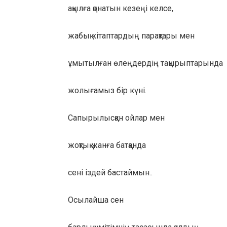
ақылға қонатын кезеңі келсе,
жабық кітаптардың парақтары мен
ұмытылған өлеңдердің тақырыптарында
жолығамыз бір күні.
Сапырылысқан ойлар мен
жоқтық жанға батқанда
сені іздей бастаймын..
Осылайша сен