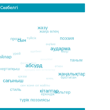
Сөзбелгі