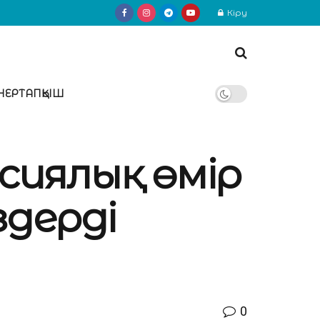
Кіру
НЕРТАПҚЫШ
ссиялық өмір
дерді
0