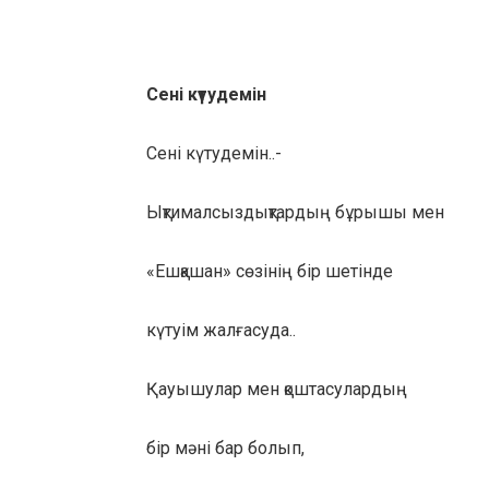
Сені күтудемін
Сені күтудемін..-
Ықтималсыздықтардың бұрышы мен
«Ешқашан» сөзінің бір шетінде
күтуім жалғасуда..
Қауышулар мен қоштасулардың
бір мәні бар болып,