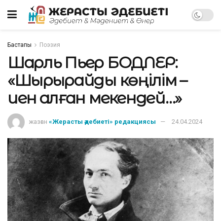
Бастапқы
Поэзия
Шарль Пьер БОДЛЕР:
«Шырқырайды көңілім –
иен қалған мекендей…»
жазған
«Жерасты әдебиеті» редакциясы
24.04.2024