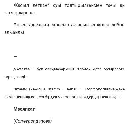
Жасыл летиан* суы толтырылғанмен тағы қан
тамырларына,
Өлген адамның жансыз ағзасын ешқашан жібіте
алмайды.
—
Джестер
–
бұл сайқымазақ, оның тарихы орта ғасырларға
терең енеді.
Штамм
(немісше stamm – негізі) – морфологиялық және
биологиялық қасиеттері бірдей микроорганизмдердің таза дақылы.
Мәслихат
(Correspondances)