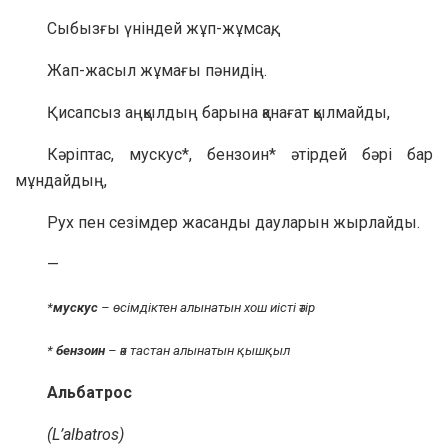
Сыбызғы үніндей жұп-жұмсақ,
Жап-жасыл жұмағы пәнидің.
Қисапсыз аңқылдың барына қанағат қылмайды,
Кәріптас, мускус*, бензоин* әтірдей бәрі бар
мұндайдың,
Рух пен сезімдер жасанды дауларын жырлайды.
—
*
мускус
– өсімдіктен алынатын хош иісті әтір
*
бензоин
– әк тастан алынатын қышқыл
Альбатрос
(L’albatros)