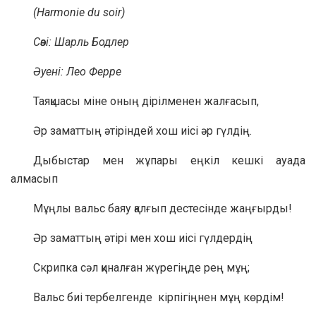
(Harmonie du soir)
Сөзі: Шарль Бодлер
Әуені: Лео Ферре
Таяқшасы міне оның дірілменен жалғасып,
Әр заматтың әтіріндей хош иісі әр гүлдің.
Дыбыстар мен жұпары еңкіл кешкі ауада
алмасып
Мұңлы вальс баяу қалғып дестесінде жаңғырды!
Әр заматтың әтірі мен хош иісі гүлдердің
Скрипка сәл қиналған жүрегіңде рең мұң;
Вальс биі тербелгенде кірпігіңнен мұң көрдім!