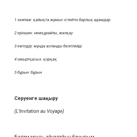
1 экипаж: қайықта жұмыс істейтін барлық адамдар
2 еріншек: немқұрайлы, жалқау
3 көгілдір: мұнда аспанды белгілейді
4 омыртқасыз: қорқақ
5 бұрын: бұрын
Серуенге шақыру
(L’Invitation au Voyage)
Балам менің, айналайын бауырым,