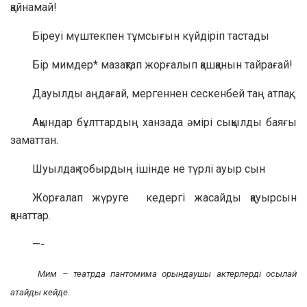
қайнамай!
Біреуі мүштекпен тұмсығын күйдіріп тастады
Бір мимдер* мазақтап жорғалып қашқанын тайрағай!
Дауылды аңдағай, мергеннен сескенбей таң атпақ,
Ақындар бұлттардың ханзада әмірі сықылды баяғы
заматтан.
Шуылдақ тобырдың ішінде не түрлі ауыр сын
Жорғалап жүруге кедергі жасайды қауырсын
қанаттар.
—-
Мим
– театрда пантомима орындаушы актерлерді
осылай
атайды кейде.