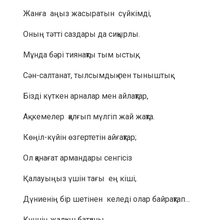
Жанға аңыз жасыратын сүйкімді,
Оның тәтті саздары да сиқырлы.
Мұнда бәрі тиянақты тым ыстық,
Сән-салтанат, тылсымдық пен тыныштық .
Бізді күткен арналар мен айлақтар,
Ақ кемелер қалғып мүлгіп жай жақта.
Көңіл-күйін өзгертетін айғақтар;
Ол қанағат армандары сенгісіз
Қалауыңыз үшін тағы ең кіші,
Дүниенің бір шетінен келеді олар байрақтап…
Күннің жалқын батқаны