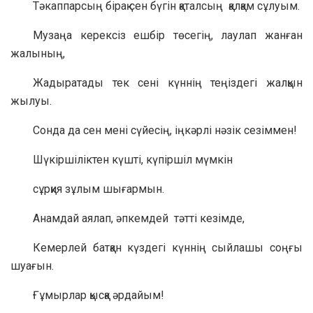
Тәкаппарсың бірақ сен бүгін қаталсың қалқам сұлуым.
Музаңа керексіз ешбір төсегің, лаулап жанған
жалының,
Жадыратады тек сені күннің теңіздегі жалқын
жылуы.
Сонда да сен мені сүйесің, іңкәрлі нәзік сезіммен!
Шүкіршіліктен күшті, күпіршіл мүмкін
сұрқия зұлым шығармын.
Анамдай аялап, әпкемдей тәтті кезімде,
Кемерлей батқан күздегі күннің сыйлашы соңғы
шуағын.
Ғұмырлар қысқа әрдайым!