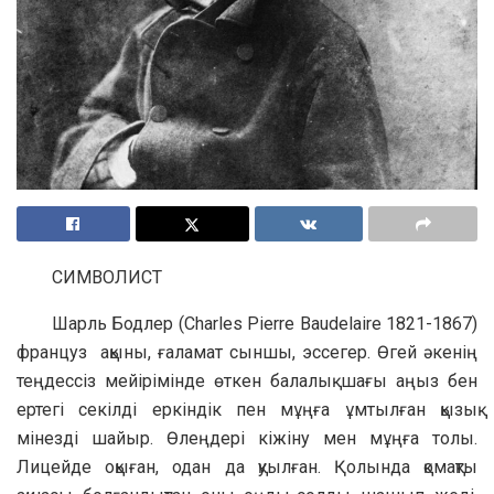
СИМВОЛИСТ
Шарль Бодлер (Charles Pierre Baudelaire 1821-1867)
француз ақыны, ғаламат сыншы, эссегер. Өгей әкенің
теңдессіз мейірімінде өткен балалық шағы аңыз бен
ертегі секілді еркіндік пен мұңға ұмтылған қызық
мінезді шайыр. Өлеңдері кіжіну мен мұңға толы.
Лицейде оқыған, одан да қуылған. Қолында қомақты