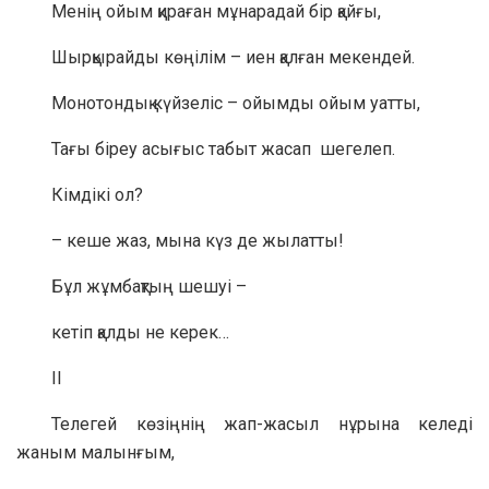
Менің ойым қираған мұнарадай бір қайғы,
Шырқырайды көңілім – иен қалған мекендей.
Монотондық күйзеліс – ойымды ойым уатты,
Тағы біреу асығыс табыт жасап шегелеп.
Кімдікі ол?
– кеше жаз, мына күз де жылатты!
Бұл жұмбақтың шешуі –
кетіп қалды не керек…
II
Телегей көзіңнің жап-жасыл нұрына келеді
жаным малынғым,