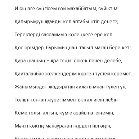
Иісіңізге сүңгісем ғой махаббатым, сүйіктім!
Қапырық күн қақтайды кеп аптабы өтіп денеге;
Теректерді саялаймыз көлеңкеге ере кеп.
Қос өрімдер, бұрымыңнан тағып маған бере кет!
Қара шашың – қара теңіз ескек пенен делебе,
Қайталанбас желкендерім көрген түстей керемет…
Жанымызды жадыратқан айлағымнан түлеп үн,
Толқын толғап жүрегіммен, ылғал иісін лебін.
Кеме толы алтын, күміс арайына сіңемін,
Мәңгі көктің манаураған іңірдегі ніл өңін,
Құшағымды жаямын да күтіп тұрам үнемі…