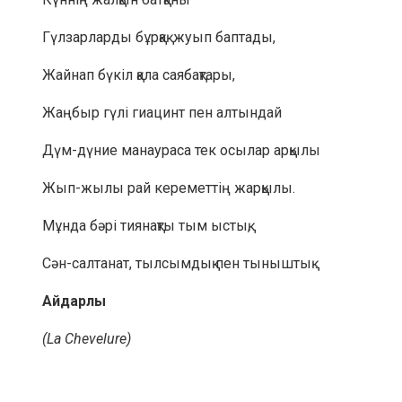
Гүлзарларды бұрқақ жуып баптады,
Жайнап бүкіл қала саябақтары,
Жаңбыр гүлі гиацинт пен алтындай
Дүм-дүние манаураса тек осылар арқылы
Жып-жылы рай кереметтің жарқылы.
Мұнда бәрі тиянақты тым ыстық,
Сән-салтанат, тылсымдық пен тыныштық .
Айдарлы
(La Chevelure)