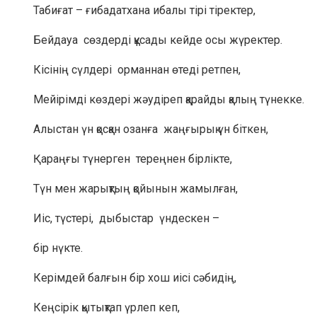
Табиғат – ғибадатхана ибалы тірі тіректер,
Бейдауа сөздерді құсады кейде осы жүректер.
Кісінің сүлдері орманнан өтеді ретпен,
Мейірімді көздері жәудіреп қарайды қалың түнекке.
Алыстан үн қосқан озанға жаңғырық үн біткен,
Қараңғы түнерген тереңнен бірлікте,
Түн мен жарықтың қойынын жамылған,
Иіс, түстері, дыбыстар үндескен –
бір нүкте.
Керімдей балғын бір хош иісі сәбидің,
Кеңсірік қытықтап үрлеп кеп,