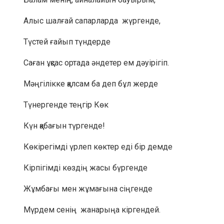
Алыс шалғай сапарларда жүргенде,
Түстей ғайып түндерде
Саған ұқсас ортада әндетер ем дәуірігіп.
Мәңгілікке қалсам ба деп бұл жерде
Түнергенде теңгір Көк
Күн қабағын түргенде!
Көкірегімді үрлеп көктер еді бір демде
Кірпігімді көздің жасы бүргенде
Жұмбағы мен жұмағына сіңгенде
Мүрдем сенің жанарыңа кіргендей.