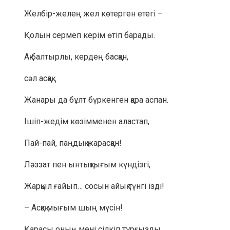
Желбір-желең жел көтерген етегі –
Қолын сермеп керім өтіп барады.
Ақ балтырлы, кердең басқан,
сәл асқақ,
Жанары да бұлт бүркенген қара аспан.
Ішіп-жедім көзімменен аластап,
Пай-пай, паңдық жарасқан!
Ләззат пен ынтықтығым күндізгі,
Жарқыл ғайып… сосын айық түнгі ізді!
– Асқақ мығым шың мүсін!
Қарасы оның мені сілкіп тұрғызды.