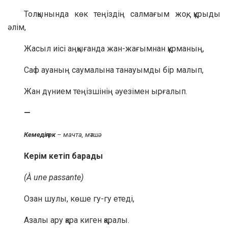
Толқынында көк теңіздің салмағым жоқ, құрыды
әлім,
Жасыл иісі аңқығанда жан-жағымнан құрманың,
Саф ауаның саумалына танауымды бір малып,
Жан дүнием теңізшінің әуезімен ырғалып.
—
Кемедіңгек
– мачта, мәтшә.
Керім кетіп барады
(À une passante)
Озан шулы, көше гу-гу етеді,
Азалы ару қара киген қаралы.