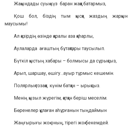
Жақындады суық күз баран жаққа батармыз,
Қош бол, біздің тым қысқа жаздың жарқын
маусымы!
Ал қазірдің өзінде қаралы аза қаһарлы,
Аулаларда ағаштың бұтақтары таусылып.
Бүткіл қыстың хабары – болмысы да сұрықсыз,
Арып, шаршау, өшігу…ауыр тұрмыс кешемін.
Полярлық тозаққа күнім батқан – ырықсыз.
Менің қызыл жүрегім, қатқан беріш меселім.
Бөренелер құлаған аһұрғанын тыңдаймын
Жаңғырығы жоқ оның, тірегі жоқ бекемдей.