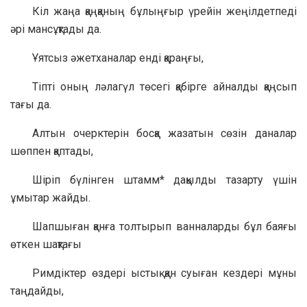
Кіл жаңа қаңқаның бұлыңғыр үрейін жеңілдетпеді
әрі мансұқтады да.
Ұятсыз әжетханалар енді қараңғы,
Тіпті оның ләлагүл төсегі қабірге айналды қаңсып
тағы да.
Алтын очерктерін босқа жазатын сөзін даналар
шөппен қаптады,
Шіріп бүлінген штамм* дақылды тазарту үшін
ұмытар жайды.
Шапшыған қанға толтырып ванналарды бұл баяғы
өткен шақтағы
Римдіктер өздері ыстық қан суыған кездері мұны
таңдайды,