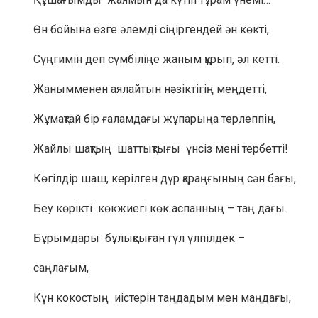
Өн бойына өзге әлемді сіңіргендей ән көкті,
Сүңгимін деп сүмбіліңе жаным құрып, әл кетті.
Жанымменен аялайтын нәзіктігің меңдетті,
Жұмақтай бір ғаламдағы жұпарыңа терлеппін,
Жайлы шақтың шаттықтығы үнсіз мені тербетті!
Көгілдір шаш, керілген дүр қараңғының сән бағы,
Беу көрікті көкжиегі көк аспанның – таң дағы.
Бұрымдары бұлықсыған гүл үлпілдек –
саңлағым,
Күн кокостың иістерін таңдадым мен маңдағы,