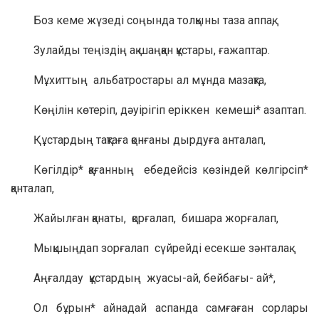
Боз кеме жүзеді соңында толқыны таза аппақ,
Зулайды теңіздің ақ шаңқан құстары, ғажаптар.
Мұхиттың альбатростары ал мұнда мазақта,
Көңілін көтеріп, дәуірігіп еріккен кемеші* азаптап.
Құстардың тақтаға қонғаны дырдуға анталап,
Көгілдір* қағанның ебедейсіз көзіндей көлгірсіп*
қанталап,
Жайылған қанаты, қорғалап, бишара жорғалап,
Мықшыңдап зорғалап сүйрейді есекше зәнталақ.
Аңғалдау құстардың жуасы-ай, бейбағы- ай*,
Ол бұрын* айнадай аспанда самғаған сорлары