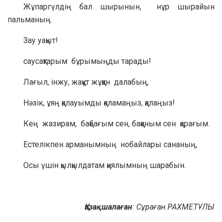
Жұпаргүлдің бал шырынын, нұр шырайын
пальманың.
Зау уақыт!
саусақтарым бұрымыңды тарады!
Лағыл, інжу, жақұт жұққан далабың,
Нәзік, ұяң қалауымды қаламаңыз, қалаңыз!
Кең жазирам, бақбағым сен, баққаным сен қарағым.
Естелікпен арманымның нобайлары сананың,
Осы үшін қылқылдатам қиялымның шарабын.
Қазақшалаған
: Сұраған РАХМЕТҰЛЫ