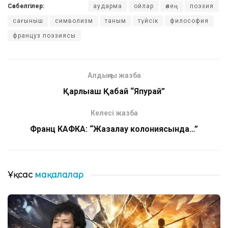
Сөзбелгілер:
аударма
ойлар
өлең
поэзия
сағыныш
символизм
таным
түйсік
философия
француз поэзиясы
Алдыңғы жазба
Қарлығаш Қабай “Япурай”
Келесі жазба
Франц КАФКА: “Жазалау колониясында…”
Ұқсас
мақалалар