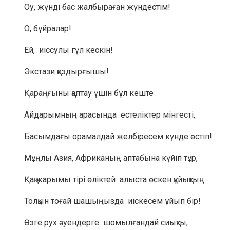
Оу, жүнді бас жалбыраған жүндестім!
О, бұйралар!
Ей, иіссулы гүл кескін!
Экстази қоздырғышы!
Қараңғыны қаптау үшін бұл кеште
Айдарымның арасында естеліктер мінгесті,
Басымдағы орамалдай желбіресем күнде өстіп!
Мұңлы Азия, Африканың аптабына күйіп тұр,
Қақ жарымы тірі өліктей алыста өскен құйықтың.
Толқын тоғай шашыңызда иіскесем ұйып бір!
Өзге рух әуендерге шомылғандай сиықты,