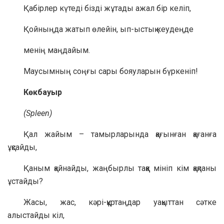
Қабірлер күтеді бізді жұтады ажал бір келіп,
Қойныңда жатып өлейін, ып-ыстық кеудеңде
менің маңдайым.
Маусымның соңғы сары бояуларын бүркеніп!
Көкбауыр
(Spleen)
Қал жайым – тамырларында қағынған қағанға
ұқсайды,
Қаным қайнайды, жаңбырлы таққа мініп кім қақпаны
ұстайды?
Жасы, жас, кәрі-құртаңдар уақыттан сәтке
алыстайды кіл,