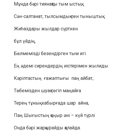
Мұнда бәрі тиянақты тым ыстық,
Сән-салтанат, тылсымдық пен тыныштық .
Жиһаздары жылдар сүрткен
бұл үйдің,
Бөлмемізді безендірген тым игі.
Ең әдемі сирендердің иістерімен жылиды.
Кәріптастың ғажаптығы паң айбат,
Төбемізден шуақ төгіп маңайға
Терең тұнық кабырғада шар айна,
Паң Шығыстың қоңыр әні – күй түрлі
Онда бәрі жарқырайды қалайда.