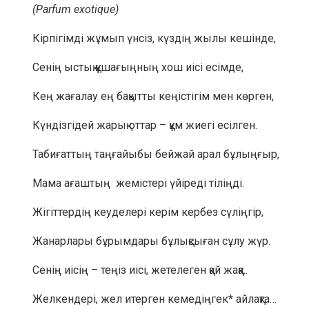
(Parfum exotique)
Кірпігімді жұмып үнсіз, күздің жылы кешінде,
Сенің ыстық құшағыңның хош иісі есімде,
Кең жағалау ең бақытты кеңістігім мен көрген,
Күндізгідей жарық оттар – құм жиегі есілген.
Табиғаттың таңғайыбы бейжай арал бұлыңғыр,
Мама ағаштың жемістері үйіреді тіліңді.
Жігіттердің кеуделері керім кербез сүліңгір,
Жанарлары бұрымдары бұлықсыған сұлу жүр.
Сенің иісің – теңіз иісі, жетелеген қай жаққа..
Желкендері, жел итерген кемедіңгек* айлақта…