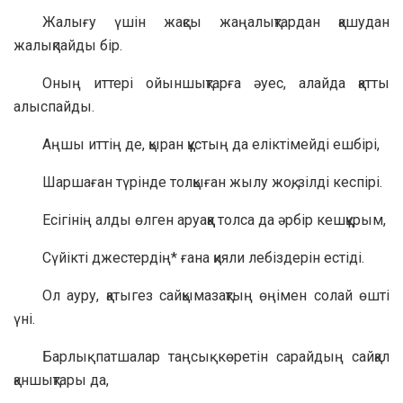
Жалығу үшін жақсы жаңалықтардан қашудан
жалықпайды бір.
Оның иттері ойыншықтарға әуес, алайда қатты
алыспайды.
Аңшы иттің де, қыран құстың да еліктімейді ешбірі,
Шаршаған түрінде толқыған жылу жоқ, зілді кеспірі.
Есігінің алды өлген аруаққа толса да әрбір кешқұрым,
Сүйікті джестердің* ғана қияли лебіздерін естіді.
Ол ауру, қатыгез сайқымазақтың өңімен солай өшті
үні.
Барлық патшалар таңсық көретін сарайдың сайқал
қаншықтары да,