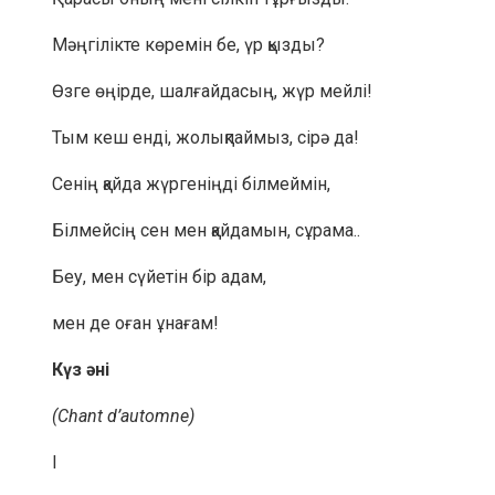
Мәңгілікте көремін бе, үр қызды?
Өзге өңірде, шалғайдасың, жүр мейлі!
Тым кеш енді, жолықпаймыз, сірә да!
Сенің қайда жүргеніңді білмеймін,
Білмейсің сен мен қайдамын, сұрама..
Беу, мен сүйетін бір адам,
мен де оған ұнағам!
Күз әні
(Chant d’automne)
I