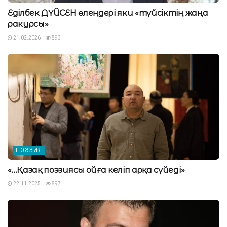
Еділбек ДҮЙСЕН өлеңдері яки «түйсіктің жаңа
ракурсы»
21.02.2026
893
ПОЭЗИЯ
«…Қазақ поэзиясы ойға келіп арқа сүйеді»
22.11.2025
897