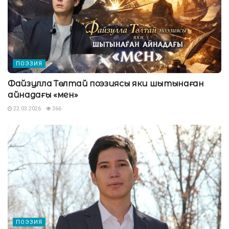
ПОЭЗИЯ
Файзулла Төлтай поэзиясы яки шытынаған
айнадағы «мен»
22.03.2026
366
ПОЭЗИЯ