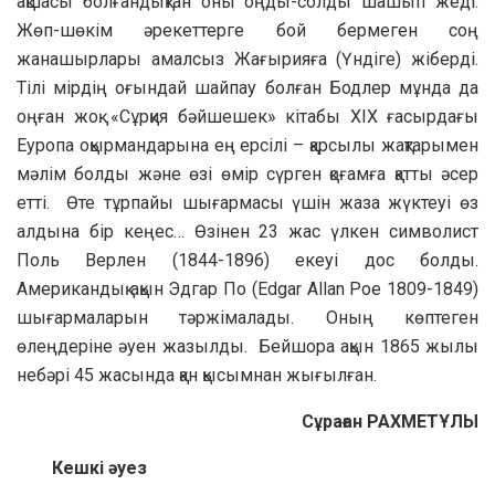
ақшасы болғандықтан оны оңды-солды шашып жеді.
Жөп-шөкім әрекеттерге бой бермеген соң
жанашырлары амалсыз Жағырияға (Үндіге) жіберді.
Тілі мірдің оғындай шайпау болған Бодлер мұнда да
оңған жоқ. «Сұрқия бәйшешек» кітабы ХІХ ғасырдағы
Еуропа оқырмандарына ең ерсілі – қарсылы жақтарымен
мәлім болды және өзі өмір сүрген қоғамға қатты әсер
етті. Өте тұрпайы шығармасы үшін жаза жүктеуі өз
алдына бір кеңес… Өзінен 23 жас үлкен символист
Поль Верлен (1844-1896) екеуі дос болды.
Американдық ақын Эдгар По (Edgar Allan Poe 1809-1849)
шығармаларын тәржімалады. Оның көптеген
өлеңдеріне әуен жазылды. Бейшора ақын 1865 жылы
небәрі 45 жасында қан қысымнан жығылған.
Сұраған РАХМЕТҰЛЫ
Кешкі әуез