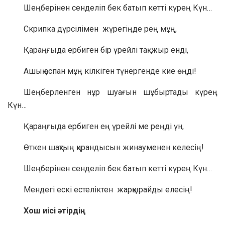
Шеңберінен сенделіп бек батып кетті күрең Күн…
Скрипка дүрсілімен жүрегіңде рең мұң,
Қараңғыда ербиген бір үрейлі тақ жыр енді,
Ашық аспан мұң кілкіген түнергенде кие өңді!
Шеңберленген нұр шуағын шұбыртады күрең
Күн…
Қараңғыда ербиген ең үрейлі ме реңді үн,
Өткен шақтың қирандысын жинауменен келесің!
Шеңберінен сенделіп бек батып кетті күрең Күн…
Мендегі ескі естеліктен жарқырайды елесің!
Хош иісі әтірдің