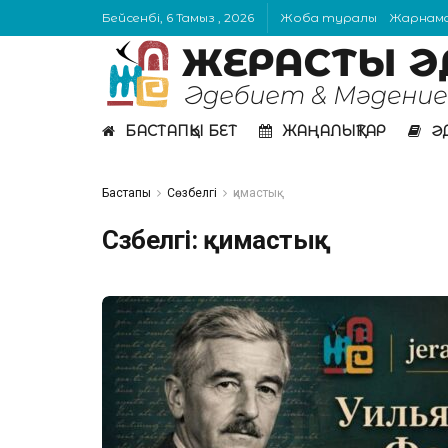
Бейсенбі, 6 Тамыз , 2026
Жоба туралы
Жарнам
БАСТАПҚЫ БЕТ
ЖАҢАЛЫҚТАР
Ә
Бастапқы
Сөзбелгі
қимастық
Сөзбелгі:
қимастық