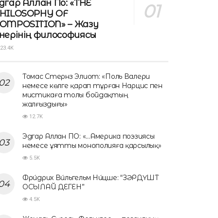
дгар Аллан По: «THE
HILOSOPHY OF
OMPOSITION» – Жазу
нерінің философиясы
23.4K
Томас Стернз Элиот: «Поль Валери
немесе көлге қарап тұрған Нарцис пен
мистикаға толы бойдақтың
жалғыздығы»
12.7K
Эдгар Аллан ПО: «…Америка поэзиясы
немесе ұятты монополияға қарсылық»
5.5K
Фри́дрих Ви́льгельм Ни́цше: “ЗӘРДҮШТ
ОСЫЛАЙ ДЕГЕН”
4.5K