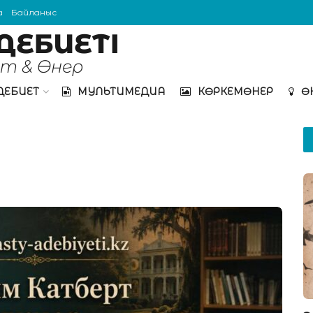
а
Байланыс
ДЕБИЕТ
МУЛЬТИМЕДИА
КӨРКЕМӨНЕР
Ө