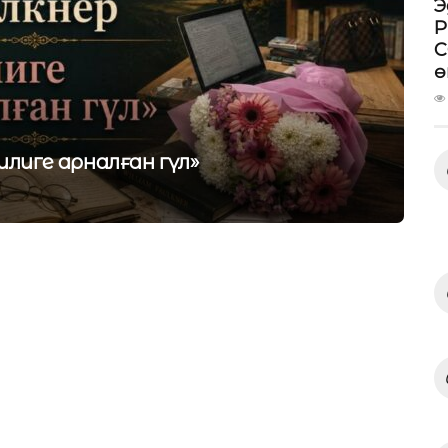
Э
P
C
ө
лиге арналған гүл»