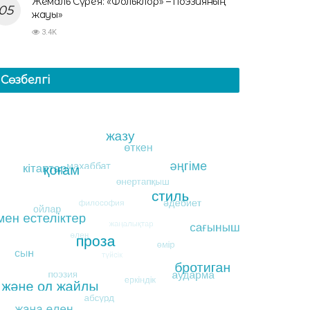
Жемаль Сүрея: «Фольклор» – поэзияның
жауы»
3.4K
Сөзбелгі