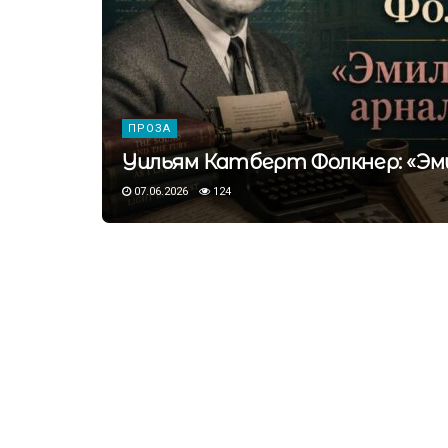
ПРОЗА
Уильям Катберт Фолкнер: «Эми
07.06.2026
124