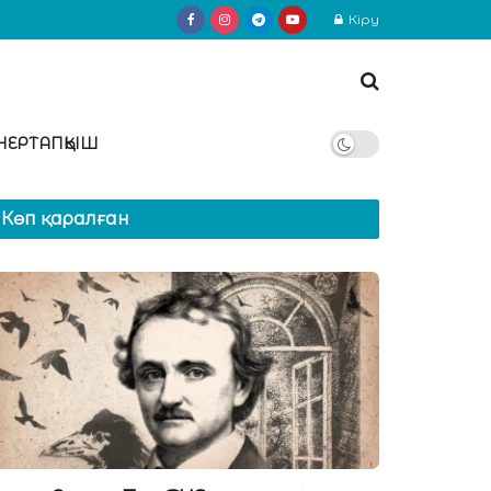
Кіру
НЕРТАПҚЫШ
Көп қаралған